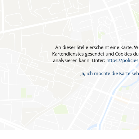
Blut, Krebs und Infektionen
Neurologie
Haut, Haare und Nägel
Schmerz- und Schla
Psychische Erkrankungen
Frauenkrankheiten
An dieser Stelle erscheint eine Karte.
Kartendienstes gesendet und Cookies durc
analysieren kann. Unter:
https://policie
Ja, ich möchte die Karte s