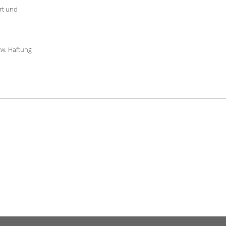
rt und
zw. Haftung