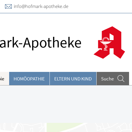
info@hofmark-apotheke.de
ark-Apotheke
ie
HOMÖOPATHIE
ELTERN UND KIND
Suche
eilpflanzen A-Z
ieren und Harnwege
rthopädie und Unfallmedizin
heumatologische Erkrankungen